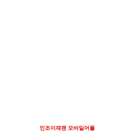
인조이재팬 모바일어플