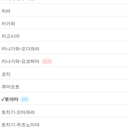
치바
카가와
카고시마
카나가와-오다와라
카나가와-요코하마
인기
코치
쿠마모토
토야마
MY
토치기-오타와라
토치기-우츠노미야