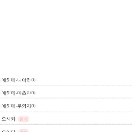
에히메-니이하마
에히메-마츠야마
에히메-우와지마
오사카
인기