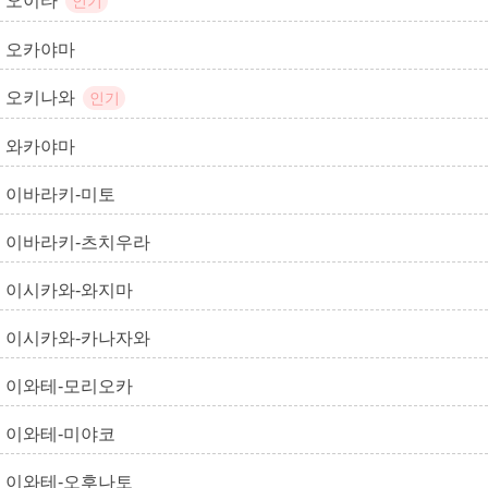
오이타
인기
오카야마
오키나와
인기
와카야마
이바라키-미토
이바라키-츠치우라
이시카와-와지마
이시카와-카나자와
이와테-모리오카
이와테-미야코
이와테-오후나토