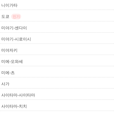
니이가타
도쿄
인기
미야기-센다이
미야기-시로이시
미야자키
미에-오와세
미에-츠
사가
사이타마-사이타마
사이타마-치치